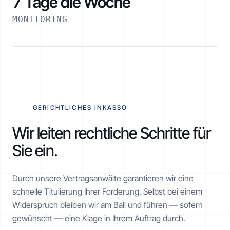
7 Tage die Woche
MONITORING
RATENPLAN NOE-1001-1234
€ 2.520 / 6 Monate
AKTIV
GERICHTLICHES INKASSO
Wir leiten rechtliche Schritte für
Sie ein.
Realisiert
€ 1.260 von € 2.520
Durch unsere Vertragsanwälte garantieren wir eine
schnelle Titulierung Ihrer Forderung. Selbst bei einem
Widerspruch bleiben wir am Ball und führen — sofern
gewünscht — eine Klage in Ihrem Auftrag durch.