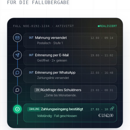
FÜR DIE FALLÜBERGABE
FALL NOE-0192-1234 · AKTIVITÄT
REALISIERT
Mahnung versendet
OUT
12.03
·
09:14
Postalisch · Stufe 1
Erinnerung per E-Mail
OUT
19.03
·
11:02
Geöffnet · 2× gelesen
Erinnerung per WhatsApp
OUT
22.03
·
16:48
Zahlungslink versendet
Rückfrage des Schuldners
IN
23.03
·
08:31
„Zahle bis Monatsende.
Zahlungseingang bestätigt
ZAHLUNG
27.03 · 10:12
€ 1.842,00
Vollständig · Fall geschlossen