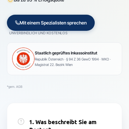
Mit einem Spezialisten sprechen
UNVERBINDLICH UND KOSTENLOS
Staatlich geprüftes Inkassoinstitut
Republik Österreich · § 94 Z 36 GewO 1994 · WKO ·
Magistrat 22. Bezirk Wien
*gem. AGB