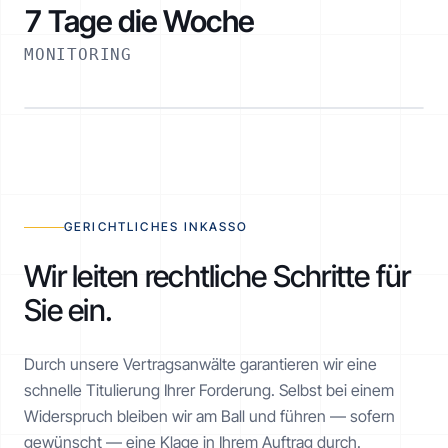
7 Tage die Woche
MONITORING
RATENPLAN NOE-1001-1234
€ 2.520 / 6 Monate
AKTIV
GERICHTLICHES INKASSO
Wir leiten rechtliche Schritte für
Sie ein.
Realisiert
€ 1.260 von € 2.520
Durch unsere Vertragsanwälte garantieren wir eine
schnelle Titulierung Ihrer Forderung. Selbst bei einem
Widerspruch bleiben wir am Ball und führen — sofern
gewünscht — eine Klage in Ihrem Auftrag durch.