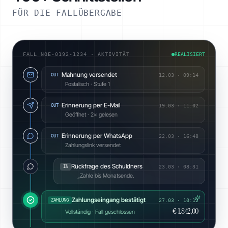
FÜR DIE FALLÜBERGABE
FALL NOE-0192-1234 · AKTIVITÄT
REALISIERT
Mahnung versendet
OUT
12.03
·
09:14
Postalisch · Stufe 1
Erinnerung per E-Mail
OUT
19.03
·
11:02
Geöffnet · 2× gelesen
Erinnerung per WhatsApp
OUT
22.03
·
16:48
Zahlungslink versendet
Rückfrage des Schuldners
IN
23.03
·
08:31
„Zahle bis Monatsende.
Zahlungseingang bestätigt
ZAHLUNG
27.03 · 10:12
€ 1.842,00
Vollständig · Fall geschlossen