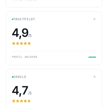
TRUSTPILOT
4,9
/5
PROFIL ANSEHEN
GOOGLE
4,7
/5