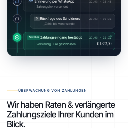
Erinnerung per WhatsApp
OUT
22.03
·
16:48
Zahlungslink versendet
Rückfrage des Schuldners
IN
23.03
·
08:31
„Zahle bis Monatsende.
Zahlungseingang bestätigt
ZAHLUNG
27.03 · 10:12
€ 1.842,00
Vollständig · Fall geschlossen
ÜBERWACHUNG VON ZAHLUNGEN
Wir haben Raten & verlängerte
Zahlungsziele Ihrer Kunden im
Blick.