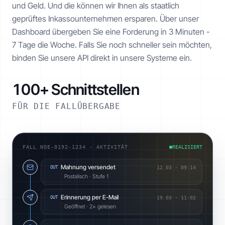
und Geld. Und die können wir Ihnen als staatlich
geprüftes Inkasso­unternehmen ersparen. Über unser
Dashboard übergeben Sie eine Forderung in 3 Minuten -
7 Tage die Woche. Falls Sie noch schneller sein möchten,
binden Sie unsere API direkt in unsere Systeme ein.
100+ Schnittstellen
FÜR DIE FALLÜBERGABE
FALL NOE-0192-1234 · AKTIVITÄT
REALISIERT
Mahnung versendet
OUT
12.03
·
09:14
Postalisch · Stufe 1
Erinnerung per E-Mail
OUT
19.03
·
11:02
Geöffnet · 2× gelesen