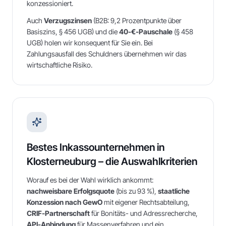
konzessioniert.
Auch
Verzugszinsen
(B2B: 9,2 Prozentpunkte über
Basiszins, § 456 UGB) und die
40-€-Pauschale
(§ 458
UGB) holen wir konsequent für Sie ein. Bei
Zahlungsausfall des Schuldners übernehmen wir das
wirtschaftliche Risiko.
Bestes Inkassounternehmen in
Klosterneuburg
– die Auswahlkriterien
Worauf es bei der Wahl wirklich ankommt:
nachweisbare Erfolgsquote
(bis zu 93 %),
staatliche
Konzession nach GewO
mit eigener Rechtsabteilung,
CRIF-Partnerschaft
für Bonitäts- und Adressrecherche,
API-Anbindung
für Massenverfahren und ein