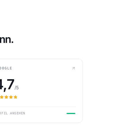
232
LLUNG
nn.
OOGLE
4,7
/5
OFIL ANSEHEN