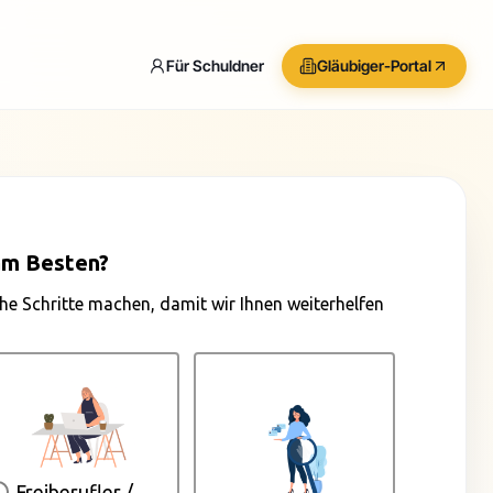
Für Schuldner
Gläubiger-Portal