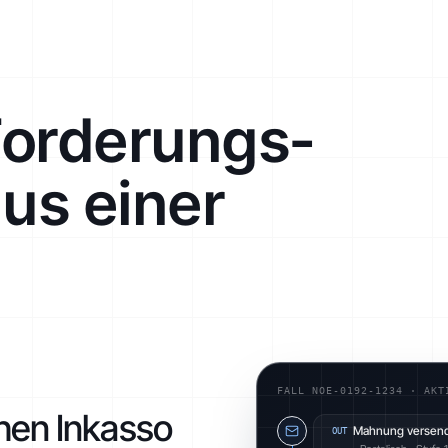
Forderungs­
s einer
FALL NOE-0192-1234 · AKT
hen Inkasso
Mahnung versen
OUT