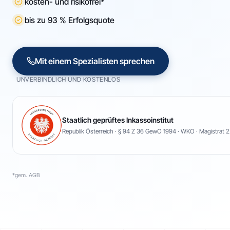
kosten- und risikofrei*
bis zu 93 % Erfolgsquote
Mit einem Spezialisten sprechen
UNVERBINDLICH UND KOSTENLOS
Staatlich geprüftes Inkassoinstitut
Republik Österreich · § 94 Z 36 GewO 1994 · WKO · Magistrat 2
*gem. AGB