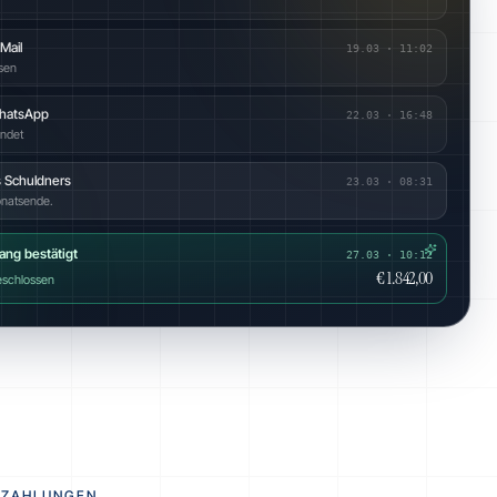
Mail
19.03
·
11:02
esen
WhatsApp
22.03
·
16:48
endet
 Schuldners
23.03
·
08:31
onatsende.
ang bestätigt
27.03 · 10:12
€ 1.842,00
geschlossen
 ZAHLUNGEN