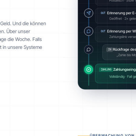
Postalisch · Stufe 1
Erinnerung per E-
OUT
Geöffnet · 2× gel
d Geld. Und die können
ren. Über unser
Erinnerung per 
OUT
Zahlungslink vers
ge die Woche. Falls
kt in unsere Systeme
Rückfrage des
IN
„Zahle bis M
Zahlungseing
ZAHLUNG
Vollständig · Fall 
ÜBERWACHUNG VON