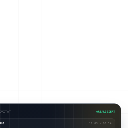
IVITÄT
REALISIERT
det
12.03
·
09:14