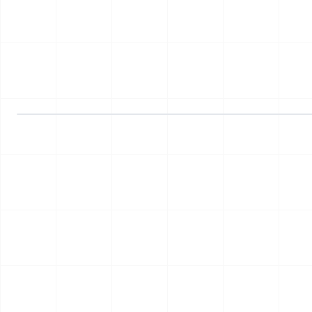
RATENPLAN NOE-1001-1234
€ 2.520 / 6 Monate
Realisiert