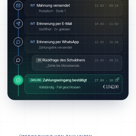
Mahnung versendet
OUT
12.03
·
09:14
Postalisch · Stufe 1
Erinnerung per E-Mail
OUT
19.03
·
11:02
Geöffnet · 2× gelesen
Erinnerung per WhatsApp
OUT
22.03
·
16:48
Zahlungslink versendet
Rückfrage des Schuldners
IN
23.03
·
08:31
„Zahle bis Monatsende.
Zahlungseingang bestätigt
ZAHLUNG
27.03 · 10:12
€ 1.842,00
Vollständig · Fall geschlossen