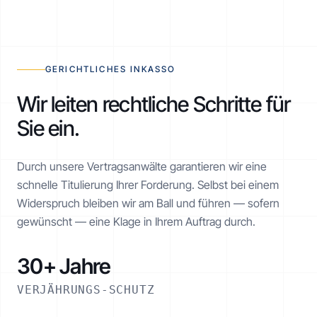
RATENPLAN NOE-1001-1234
€ 2.520 / 6 Monate
AKTIV
GERICHTLICHES INKASSO
Wir leiten rechtliche Schritte für
Sie ein.
Realisiert
€ 1.260 von € 2.520
Durch unsere Vertragsanwälte garantieren wir eine
schnelle Titulierung Ihrer Forderung. Selbst bei einem
Widerspruch bleiben wir am Ball und führen — sofern
gewünscht — eine Klage in Ihrem Auftrag durch.
30+ Jahre
VERJÄHRUNGS-SCHUTZ