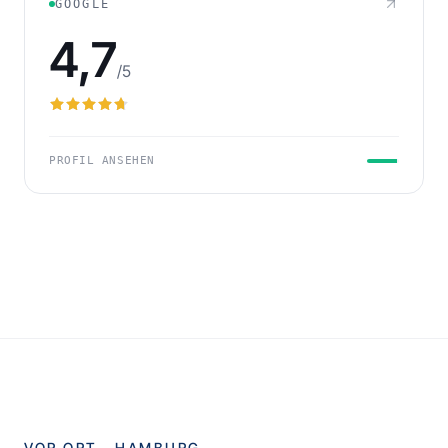
GOOGLE
4,7
/5
PROFIL ANSEHEN
VOR ORT ·
HAMBURG