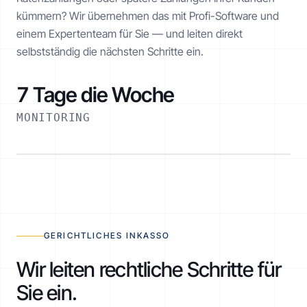
kümmern? Wir übernehmen das mit Profi-Software und
einem Expertenteam für Sie — und leiten direkt
selbstständig die nächsten Schritte ein.
7 Tage die Woche
MONITORING
RATENPLAN NOE-1001-1234
€ 2.520 / 6 Monate
AKTIV
GERICHTLICHES INKASSO
Wir leiten rechtliche Schritte für
Sie ein.
Realisiert
€ 1.260 von € 2.520