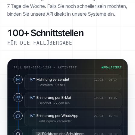
7 Tage die Woche. Falls Sie noch schneller sein möchten,
binden Sie unsere API direkt in unsere Systeme ein.
100+ Schnittstellen
FÜR DIE FALLÜBERGABE
FALL NOE-0192-1234 · AKTIVITÄT
REALISIERT
Mahnung versendet
OUT
12.03
·
09:14
Postalisch · Stufe 1
Erinnerung per E-Mail
OUT
19.03
·
11:02
Geöffnet · 2× gelesen
Erinnerung per WhatsApp
OUT
22.03
·
16:48
Zahlungslink versendet
Rückfrage des Schuldners
IN
23.03
·
08:31