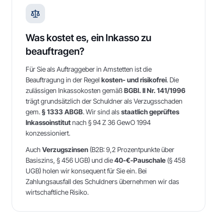
Was kostet es, ein Inkasso zu
beauftragen?
Für Sie als Auftraggeber in
Amstetten
ist die
Beauftragung in der Regel
kosten- und risikofrei
. Die
zulässigen Inkassokosten gemäß
BGBl. II Nr. 141/1996
trägt grundsätzlich der Schuldner als Verzugsschaden
gem.
§ 1333 ABGB
. Wir sind als
staatlich geprüftes
Inkassoinstitut
nach § 94 Z 36 GewO 1994
konzessioniert.
Auch
Verzugszinsen
(B2B: 9,2 Prozentpunkte über
Basiszins, § 456 UGB) und die
40-€-Pauschale
(§ 458
UGB) holen wir konsequent für Sie ein. Bei
Zahlungsausfall des Schuldners übernehmen wir das
wirtschaftliche Risiko.