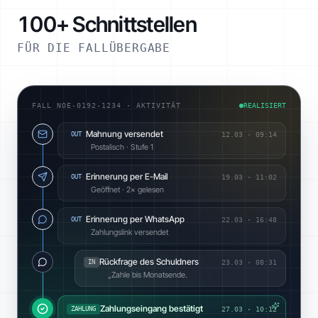
100+ Schnittstellen
FÜR DIE FALLÜBERGABE
FALL NOE-0192-1234 · AKTIVITÄT
REALISIERT
Mahnung versendet
OUT
12.03
·
09:14
Postalisch · Stufe 1
Erinnerung per E-Mail
OUT
19.03
·
11:02
Geöffnet · 2× gelesen
Erinnerung per WhatsApp
OUT
22.03
·
16:48
Zahlungslink versendet
Rückfrage des Schuldners
IN
23.03
·
08:31
„Zahle bis Monatsende.
Zahlungseingang bestätigt
ZAHLUNG
27.03 · 10:12