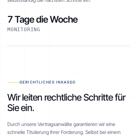
selbstständig die nächsten Schritte ein.
7 Tage die Woche
MONITORING
RATENPLAN NOE-1001-1234
€ 2.520 / 6 Monate
AKTIV
GERICHTLICHES INKASSO
Wir leiten rechtliche Schritte für
Sie ein.
Realisiert
€ 1.260 von € 2.520
Durch unsere Vertragsanwälte garantieren wir eine
schnelle Titulierung Ihrer Forderung. Selbst bei einem