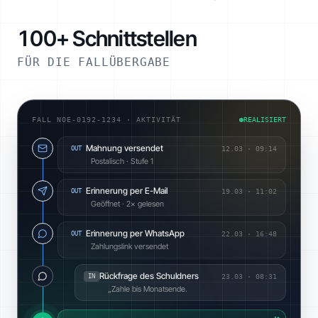
100+ Schnittstellen
FÜR DIE FALLÜBERGABE
FALL NOE-0192-1234 · AKTIVITÄT
REALISIERT
Mahnung versendet
OUT
12.03
·
09:14
Postalisch · Stufe 1
Erinnerung per E-Mail
OUT
19.03
·
11:02
Geöffnet · 2× gelesen
Erinnerung per WhatsApp
OUT
22.03
·
16:48
Zahlungslink versendet
Rückfrage des Schuldners
IN
23.03
·
08:31
„Zahle bis Monatsende.