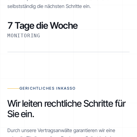
selbstständig die nächsten Schritte ein.
7 Tage die Woche
MONITORING
RATENPLAN NOE-1001-1234
€ 2.520 / 6 Monate
AKTIV
GERICHTLICHES INKASSO
Wir leiten rechtliche Schritte für
Sie ein.
Realisiert
€ 1.260 von € 2.520
Durch unsere Vertragsanwälte garantieren wir eine