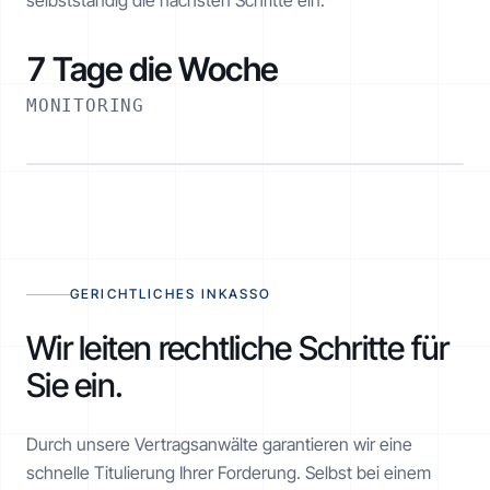
selbstständig die nächsten Schritte ein.
7 Tage die Woche
MONITORING
RATENPLAN NOE-1001-1234
€ 2.520 / 6 Monate
AKTIV
GERICHTLICHES INKASSO
Wir leiten rechtliche Schritte für
Sie ein.
Realisiert
€ 1.260 von € 2.520
Durch unsere Vertragsanwälte garantieren wir eine
schnelle Titulierung Ihrer Forderung. Selbst bei einem