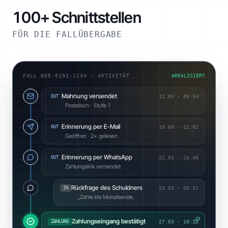
100+ Schnittstellen
FÜR DIE FALLÜBERGABE
FALL NOE-0192-1234 · AKTIVITÄT
REALISIERT
Mahnung versendet
OUT
12.03
·
09:14
Postalisch · Stufe 1
Erinnerung per E-Mail
OUT
19.03
·
11:02
Geöffnet · 2× gelesen
Erinnerung per WhatsApp
OUT
22.03
·
16:48
Zahlungslink versendet
Rückfrage des Schuldners
IN
23.03
·
08:31
„Zahle bis Monatsende.
Zahlungseingang bestätigt
ZAHLUNG
27.03 · 10:12